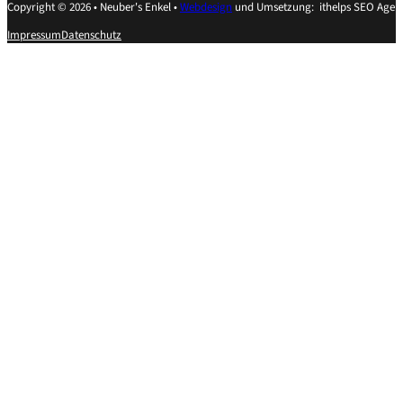
Copyright © 2026 • Neuber's Enkel •
Webdesign
und Umsetzung: ithelps SEO Agen
Impressum
Datenschutz