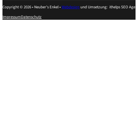
Copyright © 2026 • Neuber's Enkel •
Webdesign
und Umsetzung: ithelps SEO Agen
Impressum
Datenschutz