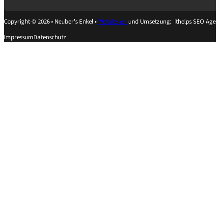
Copyright © 2026 • Neuber's Enkel •
Webdesign
und Umsetzung: ithelps SEO Agen
Impressum
Datenschutz