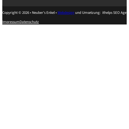
Copyright © 2026 • Neuber's Enkel •
Webdesign
und Umsetzung: ithelps SEO Agen
Impressum
Datenschutz